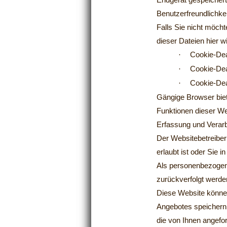
Endgerät gespeichert
Benutzerfreundlichkei
Falls Sie nicht möc
dieser Dateien hier 
·
Cookie-Dea
·
Cookie-Dea
·
Cookie-Dea
Gängige Browser biete
Funktionen dieser W
Erfassung und Verar
Der Websitebetreiber
erlaubt ist oder Sie i
Als personenbezogene
zurückverfolgt werde
Diese Website könne
Angebotes speichern 
die von Ihnen angefo