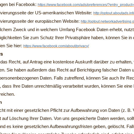
ungen bei Facebook:
https://www.facebook.com/ads/preferences/?entry_product
vierungsseite der US-amerikanischen Website:
http://optout.aboutads.in
vierungsseite der europäischen Website:
http://optout.networkadvertising.
lchem Zweck und in welchem Umfang Facebook Daten erhebt, nutzt 
glichkeiten Sie zum Schutz Ihrer Privatsphäre haben, können Sie in
en Sie hier:
https://www.facebook.com/about/privacy/
rs
 das Recht, auf Antrag eine kostenlose Auskunft darüber zu erhalte
en. Sie haben außerdem das Recht auf Berichtigung falscher Daten 
personenbezogenen Daten. Falls zutreffend, können Sie auch Ihr Rech
 dass Ihre Daten unrechtmäßig verarbeitet wurden, können Sie eine
reichen.
n
ht mit einer gesetzlichen Pflicht zur Aufbewahrung von Daten (z. B. V
t auf Löschung Ihrer Daten. Von uns gespeicherte Daten werden, soll
nd es keine gesetzlichen Aufbewahrungsfristen geben, gelöscht. Fall