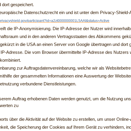
dort gespeichert.
 europäische Datenschutzrecht ein und ist unter dem Privacy-Shie
.privacyshield.gov/participant?id=a2zt000000001L5AAI&status=Active
reift die IP-Anonymisierung. Die IP-Adresse der Nutzer wird innerhal
aftsraum und in den anderen Vertragsstaaten des Abkommens gekürzt.
ekürzt in die USA an einen Server von Google übertragen und dort ge
IP-Adresse. Die vom Browser übermittelte IP-Adresse des Nutzers w
kombiniert.
barung zur Auftragsdatenvereinbarung, welche wir als Websitebetrei
e mithilfe der gesammelten Informationen eine Auswertung der Website
rnetnutzung verbundene Dienstleistungen.
nserem Auftrag erhobenen Daten werden genutzt, um die Nutzung uns
swerten zu
orts über die Aktivität auf der Website zu erstellen, um unser Onlin
hkeit, die Speicherung der Cookies auf Ihrem Gerät zu verhindern, 