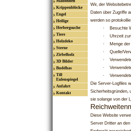
Madonnen
Wir, der Websitebetre
Krippenblöcke
Daten über Zugriffe 
Engel
werden so protokollier
Heilige
Herbergsuche
·
Besuchte 
Tiere
·
Uhrzeit zu
Holzdeko
·
Menge der 
Sterne
·
Quelle/Ver
Zirbelholz
·
Verwendet
3D Bilder
·
Verwendet
Buddhas
Till
·
Verwendet
Eulenspiegel
Die Server-Logfiles 
Anfahrt
Sicherheitsgründen,
Kontakt
sie solange von der 
Reichweiten
Diese Website verwe
Server Dritter an de