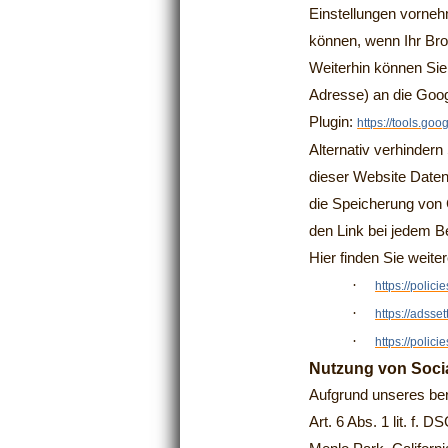
Einstellungen vorneh
können, wenn Ihr Bro
Weiterhin können Sie
Adresse) an die Goog
Plugin:
https://tools.go
Alternativ verhinder
dieser Website Daten
die Speicherung von C
den Link bei jedem B
Hier finden Sie weite
·
https://polic
·
https://adsse
·
https://polic
Nutzung von Soci
Aufgrund unseres ber
Art. 6 Abs. 1 lit. f