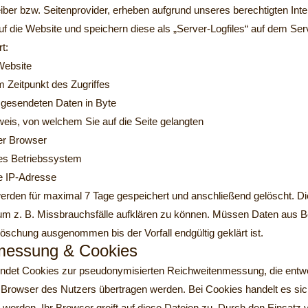
iber bzw. Seitenprovider, erheben aufgrund unseres berechtigten Inter
auf die Website und speichern diese als „Server-Logfiles“ auf dem Se
t:
Website
m Zeitpunkt des Zugriffes
gesendeten Daten in Byte
weis, von welchem Sie auf die Seite gelangten
er Browser
es Betriebssystem
e IP-Adresse
werden für maximal 7 Tage gespeichert und anschließend gelöscht. Di
 um z. B. Missbrauchsfälle aufklären zu können. Müssen Daten aus 
Löschung ausgenommen bis der Vorfall endgültig geklärt ist.
messung & Cookies
ndet Cookies zur pseudonymisierten Reichweitenmessung, die ent
n Browser des Nutzers übertragen werden. Bei Cookies handelt es sic