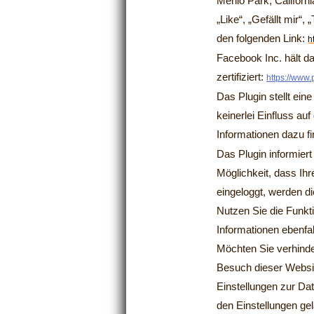
Menlo Park, Californ
„Like“, „Gefällt mir“
den folgenden Link:
h
Facebook Inc. hält d
zertifiziert:
https://www
Das Plugin stellt ei
keinerlei Einfluss au
Informationen dazu fi
Das Plugin informiert
Möglichkeit, dass Ih
eingeloggt, werden d
Nutzen Sie die Funkti
Informationen ebenfal
Möchten Sie verhinde
Besuch dieser Websit
Einstellungen zur Da
den Einstellungen gel