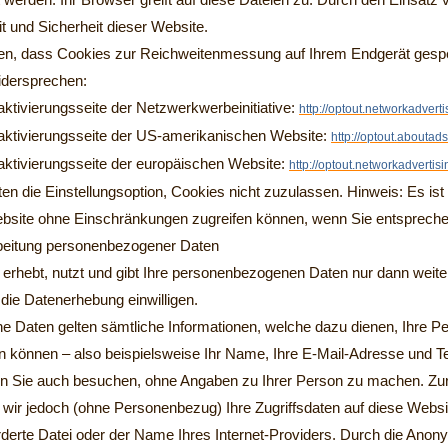
 werden. Ihr Browser greift auf diese Dateien zu. Durch den Einsatz 
t und Sicherheit dieser Website.
hten, dass Cookies zur Reichweitenmessung auf Ihrem Endgerät gesp
widersprechen:
ktivierungsseite der Netzwerkwerbeinitiative:
http://optout.networkadverti
ktivierungsseite der US-amerikanischen Website:
http://optout.aboutads
ktivierungsseite der europäischen Website:
http://optout.networkadvertis
n die Einstellungsoption, Cookies nicht zuzulassen. Hinweis: Es ist n
ebsite ohne Einschränkungen zugreifen können, wenn Sie entsprech
beitung personenbezogener Daten
 erhebt, nutzt und gibt Ihre personenbezogenen Daten nur dann weit
n die Datenerhebung einwilligen.
 Daten gelten sämtliche Informationen, welche dazu dienen, Ihre 
n können – also beispielsweise Ihr Name, Ihre E-Mail-Adresse und 
n Sie auch besuchen, ohne Angaben zu Ihrer Person zu machen. Zu
wir jedoch (ohne Personenbezug) Ihre Zugriffsdaten auf diese Websit
rderte Datei oder der Name Ihres Internet-Providers. Durch die Ano