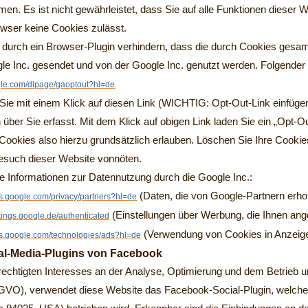
men. Es ist nicht gewährleistet, dass Sie auf alle Funktionen dieser
wser keine Cookies zulässt.
 durch ein Browser-Plugin verhindern, dass die durch Cookies gesamm
le Inc. gesendet und von der Google Inc. genutzt werden. Folgender
ogle.com/dlpage/gaoptout?hl=de
n Sie mit einem Klick auf diesen Link (WICHTIG: Opt-Out-Link einfüge
 über Sie erfasst. Mit dem Klick auf obigen Link laden Sie ein „Opt-
ookies also hierzu grundsätzlich erlauben. Löschen Sie Ihre Cookies 
esuch dieser Website vonnöten.
re Informationen zur Datennutzung durch die Google Inc.:
(Daten, die von Google-Partnern erh
ies.google.com/privacy/partners?hl=de
(Einstellungen über Werbung, die Ihnen ang
ttings.google.de/authenticated
(Verwendung von Cookies in Anzeig
ies.google.com/technologies/ads?hl=de
al-Media-Plugins von Facebook
echtigten Interesses an der Analyse, Optimierung und dem Betrieb 
. DSGVO), verwendet diese Website das Facebook-Social-Plugin, welc