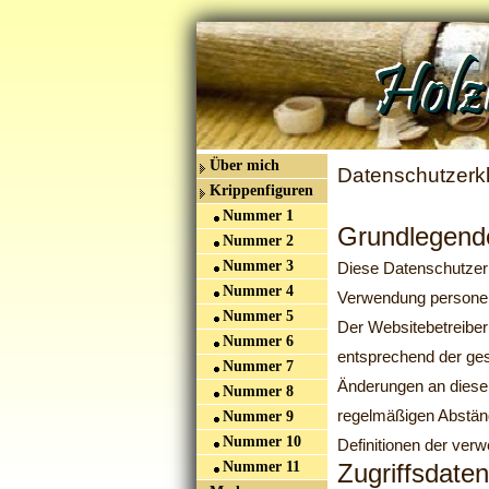
Über mich
Datenschutzerk
Krippenfiguren
Nummer 1
Grundlegend
Nummer 2
Nummer 3
Diese Datenschutzerk
Nummer 4
Verwendung personen
Nummer 5
Der Websitebetreiber
Nummer 6
entsprechend der ges
Nummer 7
Änderungen an diese
Nummer 8
regelmäßigen Abstän
Nummer 9
Nummer 10
Definitionen der ver
Nummer 11
Zugriffsdate