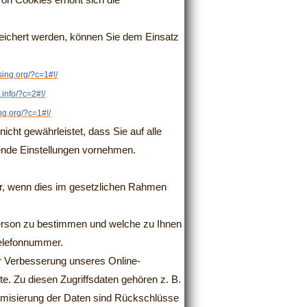
von Cookies erhöht sich die
eichert werden, können Sie dem Einsatz
sing.org/?c=1#!/
.info/?c=2#!/
ing.org/?c=1#!/
icht gewährleistet, dass Sie auf alle
ende Einstellungen vornehmen.
er, wenn dies im gesetzlichen Rahmen
Person zu bestimmen und welche zu Ihnen
Telefonnummer.
r Verbesserung unseres Online-
e. Zu diesen Zugriffsdaten gehören z. B.
nymisierung der Daten sind Rückschlüsse