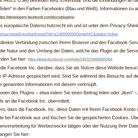
ia 94025, USA) betrieben wird. Erkennbar sind die Einbindungen an 
, „Teilen“ in den Farben Facebooks (Blau und Weiß). Informationen zu 
ttps://developers.facebook.com/docs/plugins/
as europäische Datenschutzrecht ein und ist unter dem Privacy-Sh
.privacyshield.gov/participant?id=a2zt0000000GnywAAC&status=Active
ne direkte Verbindung zwischen Ihrem Browser und den Facebook-Serv
f die Natur und den Umfang der Daten, welche das Plugin an die Serve
nden Sie hier:
https://www.facebook.com/help/186325668085084
 die Facebook Inc. darüber, dass Sie als Nutzer diese Website besuch
re IP-Adresse gespeichert wird. Sind Sie während des Besuchs auf d
ie genannten Informationen mit diesem verknüpft.
onen des Plugins – etwa indem Sie einen Beitrag teilen oder „liken“ 
ls an die Facebook Inc. übermittelt.
rn, dass die Facebook. Inc. diese Daten mit Ihrem Facebook-Konto ve
e bei Facebook aus und löschen Sie die gespeicherten Cookies. Über
tenverarbeitung für Werbezwecke tätigen oder der Nutzung Ihrer D
angen Sie hier: