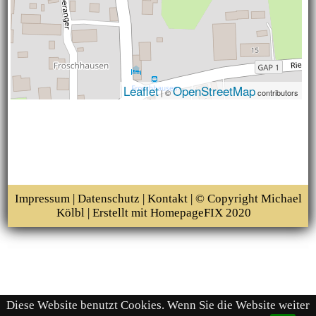
Leaflet
OpenStreetMap
| ©
contributors
Impressum
|
Datenschutz
|
Kontakt
| © Copyright Michael
Kölbl | Erstellt mit
HomepageFIX 2020
Diese Website benutzt Cookies. Wenn Sie die Website weiter